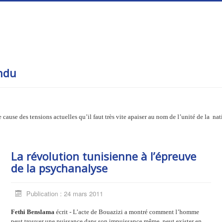
endu
 cause des tensions actuelles qu’il faut très vite apaiser au nom de l’unité de la nat
La révolution tunisienne à l’épreuve
de la psychanalyse
Publication : 24 mars 2011
Fethi Benslama
écrit - L’acte de Bouazizi a montré comment l’homme
peut trouver une puissance dans son impuissance même, peut exister en