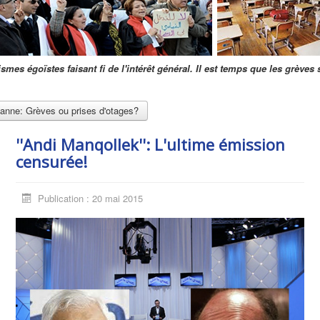
es égoïstes faisant fi de l'intérêt général. Il est temps que les grèves s'
panne: Grèves ou prises d'otages?
''Andi Manqollek'': L'ultime émission
censurée!
Publication : 20 mai 2015