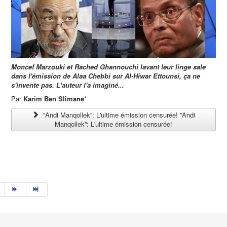
Moncef Marzouki et Rached Ghannouchi lavant leur linge sale
dans l'émission de Alaa Chebbi sur Al-Hiwar Ettounsi, ça ne
s'invente pas. L'auteur l'a imaginé...
Par
Karim Ben Slimane
*
''Andi Manqollek'': L'ultime émission censurée! ''Andi
Manqollek'': L'ultime émission censurée!