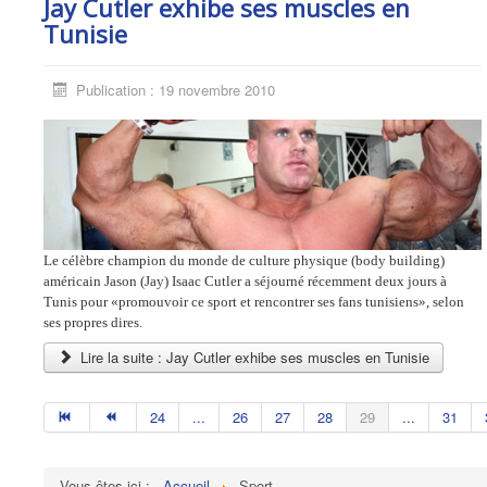
Jay Cutler exhibe ses muscles en
Tunisie
Publication : 19 novembre 2010
Le célèbre champion du monde de culture physique (body building)
américain Jason (Jay) Isaac Cutler a séjourné récemment deux jours à
Tunis pour «promouvoir ce sport et rencontrer ses fans tunisiens», selon
ses propres dires.
Lire la suite : Jay Cutler exhibe ses muscles en Tunisie
24
...
26
27
28
29
...
31
Vous êtes ici :
Accueil
Sport