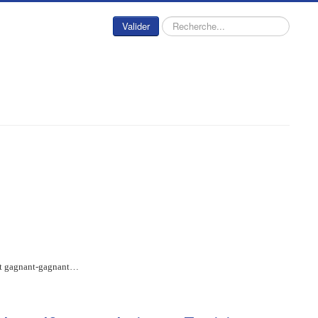
Rechercher
Valider
riat gagnant-gagnant…