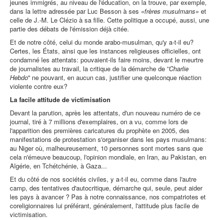
jeunes immigrés, au niveau de l'éducation, on la trouve, par exemple,
dans la lettre adressée par Luc Besson à ses
«frères musulmans»
et
celle de J.-M. Le Clézio à sa fille. Cette politique a occupé, aussi, une
partie des débats de l'émission déjà citée.
Et de notre côté, celui du monde arabo-musulman, qu'y a-t-il eu?
Certes, les États, ainsi que les instances religieuses officielles, ont
condamné les attentats: pouvaient-ils faire moins, devant le meurtre
de journalistes au travail, la critique de la démarche de '
'Charlie
Hebdo
'' ne pouvant, en aucun cas, justifier une quelconque réaction
violente contre eux?
La facile attitude de victimisation
Devant la parution, après les attentats, d'un nouveau numéro de ce
journal, tiré à 7 millions d'exemplaires, on a vu, comme lors de
l'apparition des premières caricatures du prophète en 2005, des
manifestations de protestation s'organiser dans les pays musulmans:
au Niger où, malheureusement, 10 personnes sont mortes sans que
cela n'émeuve beaucoup, l'opinion mondiale, en Iran, au Pakistan, en
Algérie, en Tchétchénie, à Gaza...
Et du côté de nos sociétés civiles, y a-t-il eu, comme dans l'autre
camp, des tentatives d'autocritique, démarche qui, seule, peut aider
les pays à avancer ? Pas à notre connaissance, nos compatriotes et
coreligionnaires lui préférant, généralement, l'attitude plus facile de
victimisation.