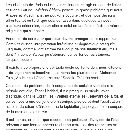
Les attentats de Paris qui ont vu les terroristes agir au nom de l'islam
et tuer au cri de
«Allahou Akbar»
posent un grave problème que nous,
Arabes et Musulmans, ne pouvons occulter, et que nous devrons
affronter, tôt ou tard, que cela se fasse dans quelques années,
plusieurs décennies, ou un siècle: celui de la nécessité d'une réforme
religieuse qui s'impose.
Force est de constater que nous devons changer notre rapport au
Coran et quitter l'interprétation littéraliste et dogmatique pratiquée
jusque-là, comme l'ont affirmé beaucoup de nos intellectuels, mais
dont l'influence n'a pas pu s'étendre, vu les fortes résistances,
jusqu'au peuple.
Il existe à ce propos, une véritable école de Tunis dont nous citerons
– de façon non exhaustive – les noms les plus connus: Mohamed
Talbi, Abdelmajid Charfi, Youssef Seddik, Olfa Youssef...
Conscient du problème de l'inadaptation de certains versets à la
période actuelle, Tahar Haddad, il y a presque un siècle, avait
distingué, dans le Coran, les «vérités éternelles», relevant de la foi, et
celles liées à une conjoncture historique précise et dont l'application
n'a plus de raison d'être comme la lapidation, la polygamie, la coupure
de la main du voleur, etc.
Il est temps, en effet, que cessent ces pratiques dévoyées de l'islam,
relevant d'une lecture aberrante de son texte par des terroristes se
réclamant de lui et causant à cette religion un tort que ses pires