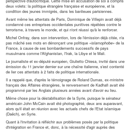
perspective d'autocritique. Cette mise en accusation de soi a compris
deux volets: la politique étrangère française et européenne, et la
condition des jeunes immigrés, dans les banlieues parisiennes.
Avant même les attentats de Paris, Dominique de Villepin avait déjà
condamné ces entreprises occidentales punitives répétées contre le
terrorisme, à travers le monde, et qui n'ont réussi qu'à le renforcer.
Michel Onfray, dans son intervention, lors de l'émission déjà citée, n'a
pas mâché ses mots en dénonçant une politique
«islamophobe»
de la
France, à cause de ses bombardements successifs de pays
musulmans comme l'Afghanistan, l'Irak, la Libye et le Mali.
Le journaliste et ex-député européen, Giulietto Chiesa, invité dans une
émission du 11 janvier dernier sur une chaîne italienne, s'est contenté
de lier ces attentats à 2 faits de politique internationale.
Il a rappelé que, d'après le témoignage de Roland Dumas, ex-ministre
français des Affaires étrangères, le renversement de Kadhafi avait été
programmé par les Anglais plusieurs années avant d'avoir eu lieu.
Même chose pour la déstabilisation de la Syrie, puisque le sénateur
américain John McCain avait été photographié, deux ans auparavant,
alors qu'il était en réunion avec les actuels chefs de l'Etat islamique
(Daêch), en Syrie.
Quant à l'invitation à réfléchir aux problèmes posés par la politique
d'intégration en France et, donc, à la nécessité d'agir auprès des