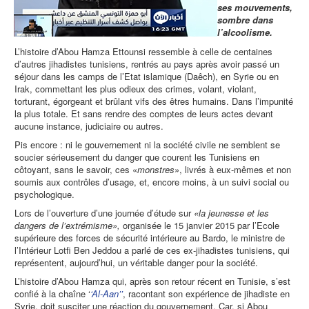
ses mouvements,
sombre dans
l’alcoolisme.
L’histoire d’Abou Hamza Ettounsi ressemble à celle de centaines
d’autres jihadistes tunisiens, rentrés au pays après avoir passé un
séjour dans les camps de l’Etat islamique (Daêch), en Syrie ou en
Irak, commettant les plus odieux des crimes, volant, violant,
torturant, égorgeant et brûlant vifs des êtres humains. Dans l’impunité
la plus totale. Et sans rendre des comptes de leurs actes devant
aucune instance, judiciaire ou autres.
Pis encore : ni le gouvernement ni la société civile ne semblent se
soucier sérieusement du danger que courent les Tunisiens en
côtoyant, sans le savoir, ces «
monstres
», livrés à eux-mêmes et non
soumis aux contrôles d’usage, et, encore moins, à un suivi social ou
psychologique.
Lors de l’ouverture d’une journée d’étude sur
«la jeunesse et les
dangers de l’extrémisme»,
organisée le 15 janvier 2015 par l’Ecole
supérieure des forces de sécurité intérieure au Bardo, le ministre de
l’Intérieur Lotfi Ben Jeddou a parlé de ces ex-jihadistes tunisiens, qui
représentent, aujourd’hui, un véritable danger pour la société.
L’histoire d’Abou Hamza qui, après son retour récent en Tunisie, s’est
confié à la chaîne ‘
‘Al-Aan’’
, racontant son expérience de jihadiste en
Syrie, doit susciter une réaction du gouvernement. Car, si Abou