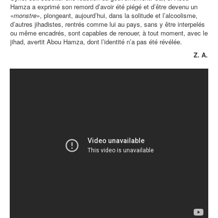
Hamza a exprimé son remord d’avoir été piégé et d’être devenu un
«
monstre
», plongeant, aujourd’hui, dans la solitude et l’alcoolisme,
d’autres jihadistes, rentrés comme lui au pays, sans y être interpelés
ou même encadrés, sont capables de renouer, à tout moment, avec le
jihad, avertit Abou Hamza, dont l’identité n’a pas été révélée.
Z. A.