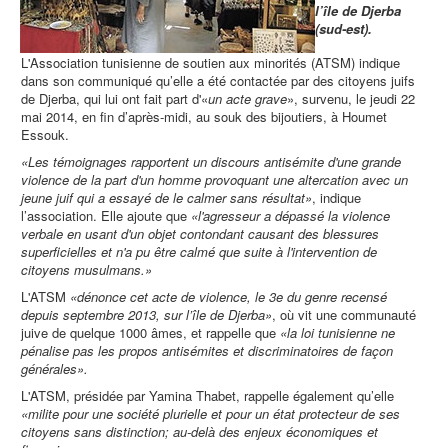
l’île de Djerba
(sud-est).
L'Association tunisienne de soutien aux minorités (ATSM) indique
dans son communiqué qu’elle a été contactée par des citoyens juifs
de Djerba, qui lui ont fait part d'«
un acte grave
», survenu, le jeudi 22
mai 2014, en fin d’après-midi, au souk des bijoutiers, à Houmet
Essouk.
«Les témoignages rapportent un discours antisémite d'une grande
violence de la part d'un homme provoquant une altercation avec un
jeune juif qui a essayé de le calmer sans résultat»
, indique
l’association. Elle ajoute que
«l'agresseur a dépassé la violence
verbale en usant d'un objet contondant causant des blessures
superficielles et n'a pu être calmé que suite à l'intervention de
citoyens musulmans.»
L'ATSM
«dénonce cet acte de violence, le 3e du genre recensé
depuis septembre 2013, sur l’île de Djerba»
, où vit une communauté
juive de quelque 1000 âmes, et rappelle que
«la loi tunisienne ne
pénalise pas les propos antisémites et discriminatoires de façon
générales».
L'ATSM, présidée par Yamina Thabet, rappelle également qu’elle
«milite pour une société plurielle et pour un état protecteur de ses
citoyens sans distinction; au-delà des enjeux économiques et