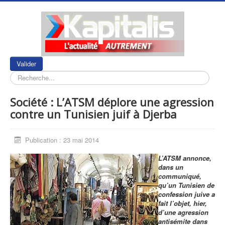
Rechercher
Valider
Société : L’ATSM déplore une agression
contre un Tunisien juif à Djerba
Publication : 23 mai 2014
L’ATSM annonce,
dans un
communiqué,
qu’un Tunisien de
confession juive a
fait l’objet, hier,
d’une agression
antisémite dans