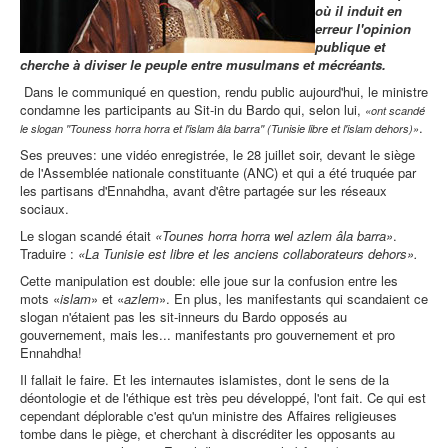
où il induit en
erreur l'opinion
publique et
cherche à diviser le peuple entre musulmans et mécréants.
Dans le communiqué en question, rendu public aujourd'hui, le ministre
condamne les participants au Sit-in du Bardo qui, selon lui,
«ont scandé
.
le slogan ''Touness horra horra et l'islam âla barra'' (Tunisie libre et l'islam dehors)»
Ses preuves: une vidéo enregistrée, le 28 juillet soir, devant le siège
de l'Assemblée nationale constituante (ANC) et qui a été truquée par
les partisans d'Ennahdha, avant d'être partagée sur les réseaux
sociaux.
Le slogan scandé était
«Tounes horra horra wel azlem âla barra»
.
Traduire :
«La Tunisie est libre et les anciens collaborateurs dehors».
Cette manipulation est double: elle joue sur la confusion entre les
mots «
islam
» et «
azlem
». En plus, les manifestants qui scandaient ce
slogan n'étaient pas les sit-inneurs du Bardo opposés au
gouvernement, mais les... manifestants pro gouvernement et pro
Ennahdha!
Il fallait le faire. Et les internautes islamistes, dont le sens de la
déontologie et de l'éthique est très peu développé, l'ont fait. Ce qui est
cependant déplorable c'est qu'un ministre des Affaires religieuses
tombe dans le piège, et cherchant à discréditer les opposants au