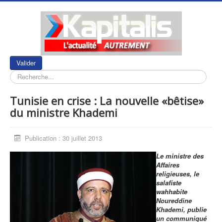
Rechercher
Valider
Tunisie en crise : La nouvelle «bêtise»
du ministre Khademi
Publication : 30 juillet 2013
Le ministre des
Affaires
religieuses, le
salafiste
wahhabite
Noureddine
Khademi, publie
un communiqué