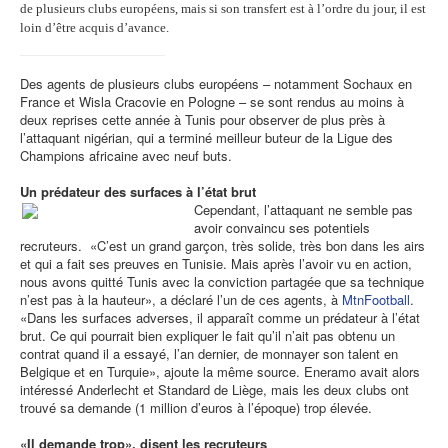
de plusieurs clubs européens, mais si son transfert est à l’ordre du jour, il est
loin d’être acquis d’avance.
Des agents de plusieurs clubs européens – notamment Sochaux en
France et Wisla Cracovie en Pologne – se sont rendus au moins à
deux reprises cette année à Tunis pour observer de plus près à
l’attaquant nigérian, qui a terminé meilleur buteur de la Ligue des
Champions africaine avec neuf buts.
Un prédateur des surfaces à l’état brut
Cependant, l’attaquant ne semble pas
avoir convaincu ses potentiels
recruteurs. «C’est un grand garçon, très solide, très bon dans les airs
et qui a fait ses preuves en Tunisie. Mais après l’avoir vu en action,
nous avons quitté Tunis avec la conviction partagée que sa technique
n’est pas à la hauteur», a déclaré l’un de ces agents, à
MtnFootball
.
«Dans les surfaces adverses, il apparaît comme un prédateur à l’état
brut. Ce qui pourrait bien expliquer le fait qu’il n’ait pas obtenu un
contrat quand il a essayé, l’an dernier, de monnayer son talent en
Belgique et en Turquie», ajoute la même source. Eneramo avait alors
intéressé Anderlecht et Standard de Liège, mais les deux clubs ont
trouvé sa demande (1 million d’euros à l’époque) trop élevée.
«Il demande trop», disent les recruteurs