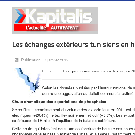
Les échanges extérieurs tunisiens en h
Publication : 7 janvier 2012
Le montant des exportations tunisiennes a dépassé, en 2
Selon les données publiées par l’Institut national de 
contre une aggravation du déficit commercial estimé
Chute dramatique des exportations de phosphates
Selon l’Ins, l’accroissement du volume des exportations en 2011 est d
électriques (+20,4%), le textile-habillement et cuir (+5,7%). Les exp
extérieures de l’Etat et à l’équilibre de la balance extérieure.
Cette chute, qui intervient dans une conjoncture de hausse des cours de
phosphates dans le bassin minier de Gafsa, et à Gabès, notamment da