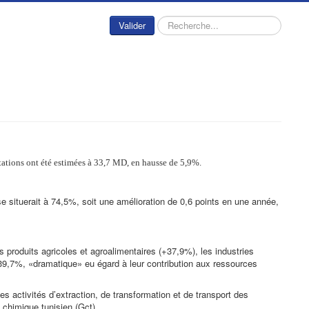
Rechercher
Valider
ations ont été estimées à 33,7 MD, en hausse de 5,9%.
 se situerait à 74,5%, soit une amélioration de 0,6 points en une année,
produits agricoles et agroalimentaires (+37,9%), les industries
 39,7%, «dramatique» eu égard à leur contribution aux ressources
es activités d’extraction, de transformation et de transport des
chimique tunisien (Gct).