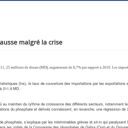
ausse malgré la crise
011, 25 millions de dinars (MD), augmentant de 6,7% par rapport à 2010. Les import
statistiques (Ins), le taux de couverture des importations par les exportations
 à 311.9 MD.
û au maintien du rythme de croissance des différents secteurs, notamment les 
ortations du phosphate et dérivés connaissent, en revanche, une régression de
 phosphate, s’explique par les interminables grèves et sit-in qui paralysent l
ns les unités de la Compagnie des phosphates de Gafsa (Cpg) et du Groupe 