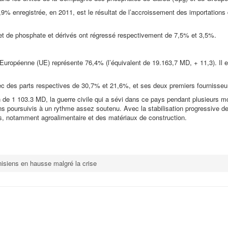
,9% enregistrée, en 2011, est le résultat de l’accroissement des importations 
et de phosphate et dérivés ont régressé respectivement de 7,5% et 3,5%.
n Européenne (UE) représente 76,4% (l’équivalent de 19.163,7 MD, + 11,3). Il 
avec des parts respectives de 30,7% et 21,6%, et ses deux premiers fournisseur
ion de 1 103.3 MD, la guerre civile qui a sévi dans ce pays pendant plusieurs
poursuivis à un rythme assez soutenu. Avec la stabilisation progressive de la
s, notamment agroalimentaire et des matériaux de construction.
isiens en hausse malgré la crise