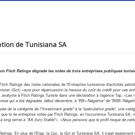
tation de Tunisiana SA
on Fitch Ratings dégrade les notes de trois entreprises publiques tunisie
Fitch Ratings des notes nationales de l'Entreprise tunisienne d'activités pét
nisien (Gct) «
aura pour répercussion la hausse du coût du crédit pour ces entr
analyste à Fitch Ratings Tunisie dans une déclaration à l'agence Tap.
«Les n
nisie qui a été dégradée, début décembre, à ''BB+/Négative'' de ''BBB-/Négativ
ée de la catégorie de l'''investment grade'' à la ''spéculative grade'', une caté
que la 4e entreprise notée par Fitch Ratings, en l'occurrence Tunisiana SA, 
 long terme à ''AA (tun) Stable''
». «
Nous pensons que le profil-risque de cett
Ratings. En plus de l'Etap, la Cpc, le Gct et Tunisiana SA, il s'agit également