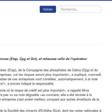
Rechercher
Valider
nnes (Etap, Cpg et Gct), et rehausse celle de l'opérateur
rolières (Etap), de la Compagnie des phosphates de Gafsa (Cpg) et du
eprises, car les risques seront plus importants
», a expliqué, mercredi,
otes de ces entreprises sont corrélées, automatiquement, à la note
e''
», a encore indiqué la responsable.
gorie où le risque de crédit est plus important»
, a rappelé Mme
n'a pas vu sa note dégradée «
au contraire, elle a été révisée à la
e entreprise s'est avéré meilleur, comparé aux autres émetteurs de la
 de la Société des ciments d'Enfidha (Sce), dont les notes nationales à