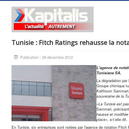
Tunisie : Fitch Ratings rehausse la no
Publication : 28 décembre 2012
L'agence de notati
Tunisiana SA.
La dégradation par 
Groupe chimique tu
Kalthoum Sammari, 
souveraine de la Tu
«La Tunisie est pass
Sammari, précisant 
hausse et modifiée à
place»,
a-t-elle dit.
En Tunisie, six entreprises sont notées par l'agence de notation Fitch 