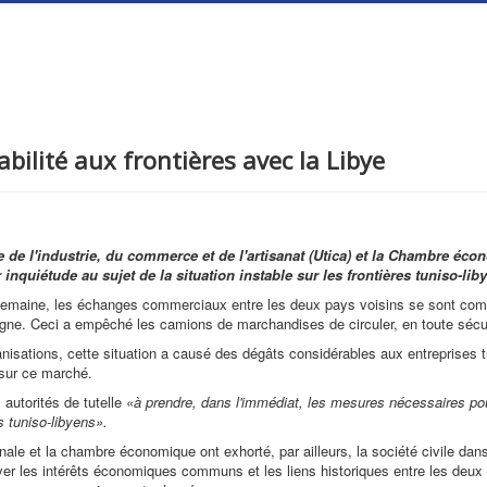
abilité aux frontières avec la Libye
 de l'industrie, du commerce et de l'artisanat (Utica) et la Chambre éc
nquiétude au sujet de la situation instable sur les frontières tuniso-lib
emaine, les échanges commerciaux entre les deux pays voisins se sont complè
règne. Ceci a empêché les camions de marchandises de circuler, en toute sécu
nisations, cette situation a causé des dégâts considérables aux entreprises t
 sur ce marché.
 autorités de tutelle
«à prendre, dans l'immédiat, les mesures nécessaires pour 
s tuniso-libyens».
onale et la chambre économique ont exhorté, par ailleurs, la société civile dan
erver les intérêts économiques communs et les liens historiques entre les deu