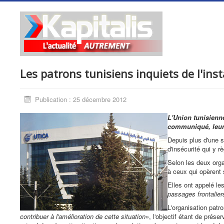
Les patrons tunisiens inquiets de l'inst
Publication : 25 décembre 2012
L'Union tunisienne
communiqué, leur i
Depuis plus d'une s
d'insécurité qui y 
Selon les deux orga
à ceux qui opèrent
Elles ont appelé les
passages frontalier
L'organisation patr
contribuer à l'amélioration de cette situation»
, l'objectif étant de prés