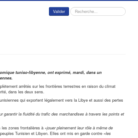
Rechercher
Valider
onomique tuniso-libyenne, ont exprimé, mardi, dans un
yennes.
tement arrêtés sur les frontières terrestres en raison du climat
rité, dans les deux sens.
unisiennes qui exportent légalement vers la Libye et aussi des pertes
garantir la fluidité du trafic des marchandises à travers les points et
s les zones frontalières à
«jouer pleinement leur rôle à même de
x peuples Tunisien et Libyen. Elles ont mis en garde contre
«les