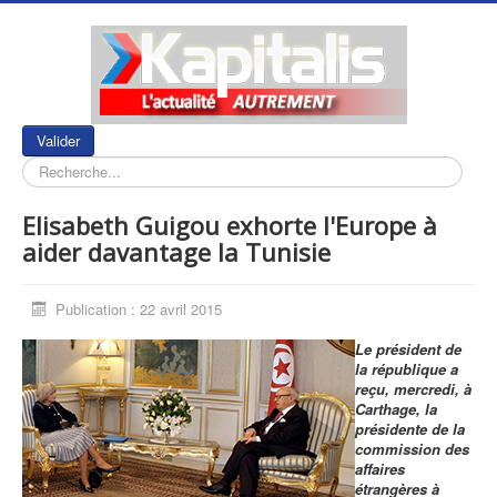
Rechercher
Valider
Elisabeth Guigou exhorte l'Europe à
aider davantage la Tunisie
Publication : 22 avril 2015
Le président de
la république a
reçu, mercredi, à
Carthage, la
présidente de la
commission des
affaires
étrangères à