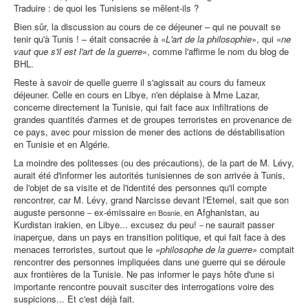
Traduire : de quoi les Tunisiens se mêlent-ils ?
Bien sûr, la discussion au cours de ce déjeuner – qui ne pouvait se
tenir qu'à Tunis ! – était consacrée à «
L'art de la philosophie
», qui «
ne
vaut que s'il est l'art de la guerre
», comme l'affirme le nom du blog de
BHL.
Reste à savoir de quelle guerre il s'agissait au cours du fameux
déjeuner. Celle en cours en Libye, n'en déplaise à Mme Lazar,
concerne directement la Tunisie, qui fait face aux infiltrations de
grandes quantités d'armes et de groupes terroristes en provenance de
ce pays, avec pour mission de mener des actions de déstabilisation
en Tunisie et en Algérie.
La moindre des politesses (ou des précautions), de la part de M. Lévy,
aurait été d'informer les autorités tunisiennes de son arrivée à Tunis,
de l'objet de sa visite et de l'identité des personnes qu'il compte
rencontrer, car M. Lévy, grand Narcisse devant l'Eternel, sait que son
auguste personne
ex-émissaire
en Afghanistan, au
–
en Bosnie,
Kurdistan irakien, en Libye... excusez du peu!
ne saurait passer
–
inaperçue, dans un pays en transition politique, et qui fait face à des
menaces terroristes, surtout que le
«philosophe de la guerre»
comptait
rencontrer des personnes impliquées dans une guerre qui se déroule
aux frontières de la Tunisie. Ne pas informer le pays hôte d'une si
importante rencontre pouvait susciter des interrogations voire des
suspicions... Et c'est déjà fait.