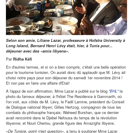
Selon son amie, Liliane Lazar, professeure à Hofstra University à
Long Island, Bernard Henri Lévy était, hier, à Tunis pour...
déjeuner avec des «amis libyens».
Par
Ridha Kéfi
En d'autres termes, et si on a bien compris, c'était une belle opération
pour le tourisme tunisien. On aurait donc dû applaudir que M. Lévy ait
choisi notre pays pour son déjeuner du samedi 1er novembre 2014 !
Et non pas en faire une affaire d'Etat!
A l'appui de son affirmation, Mme Lazar a publié sur le blog
''BHL''
la
photo du fameux déjeuner, à l'hôtel The Residence à Gammarth, où
l'on voit, aux côtés de M. Lévy, le Fadil Lamine, président du Conseil
de Dialogue national libyen; Gilles Hertzog, compagnon de tous les
combats du philosophe français; Waheed Burshan, que ce dernier
avait rencontré dans le Djebel Nefousa du temps de la révolution
libyenne; et Nouri Cheriou, grande figure des Amazighs libyens.
«De Tunisie, point n'est question»
, a tenu à souligner Mme Lazar.