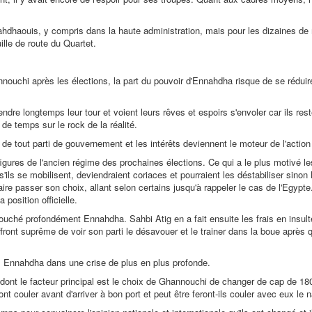
ahdhaouis, y compris dans la haute administration, mais pour les dizaines de mi
lle de route du Quartet.
nouchi après les élections, la part du pouvoir d'Ennahdha risque de se rédu
ndre longtemps leur tour et voient leurs rêves et espoirs s'envoler car il
de temps sur le rock de la réalité.
de tout parti de gouvernement et les intérêts deviennent le moteur de l'action e
igures de l'ancien régime des prochaines élections. Ce qui a le plus motivé l
ls se mobilisent, deviendraient coriaces et pourraient les déstabiliser sinon l
passer son choix, allant selon certains jusqu'à rappeler le cas de l'Egypte. 
 position officielle.
 a touché profondément Ennahdha. Sahbi Atig en a fait ensuite les frais en ins
nt suprême de voir son parti le désavouer et le trainer dans la boue après q
s Ennahdha dans une crise de plus en plus profonde.
 dont le facteur principal est le choix de Ghannouchi de changer de cap de 1
t couler avant d'arriver à bon port et peut être feront-ils couler avec eux le n