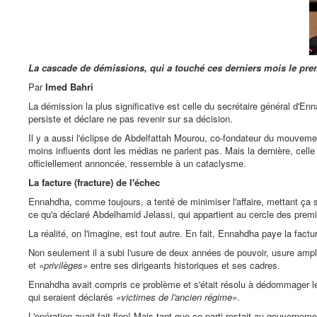
La cascade de démissions, qui a touché ces derniers mois le prem
Par
Imed Bahri
La démission la plus significative est celle du secrétaire général d'E
persiste et déclare ne pas revenir sur sa décision.
Il y a aussi l'éclipse de Abdelfattah Mourou, co-fondateur du mouvem
moins influents dont les médias ne parlent pas. Mais la dernière, celle
officiellement annoncée, ressemble à un cataclysme.
La facture (fracture) de l'échec
Ennahdha, comme toujours, a tenté de minimiser l'affaire, mettant ça
ce qu'a déclaré Abdelhamid Jelassi, qui appartient au cercle des prem
La réalité, on l'imagine, est tout autre. En fait, Ennahdha paye la fact
Non seulement il a subi l'usure de deux années de pouvoir, usure ampli
et
«privilèges»
entre ses dirigeants historiques et ses cadres.
Ennahdha avait compris ce problème et s'était résolu à dédommager le 
qui seraient déclarés
«victimes de l'ancien régime»
.
L'opération avait fait flop! Mais tant que ce parti restait au gouverne