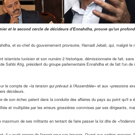
ier et le second cercle de décideurs d'Ennahdha, prouve qu'un profond ma
nnahdha, et ex-chef du gouvernement provisoire, Hamadi Jebali, qui, malgré le 
ent islamiste tunisien et son numéro 2 historique, démissionnaire de fait, s
 de Sahbi Atig, président du groupe parlementaire Ennahdha et de fait l'un de s
 sur le compte de
«la tension qui prévaut à l'Assemblée»
et aux
«pressions ex
iers décideurs.
ure de son échec patent dans la conduite des affaires du pays au point qu'il a 
fiée et multipliée par les erreurs grossières commises par ses dirigeants, ma
maximum de ses militants en tentant de faire passer la loi dite de
«l'indemn
ment, il y avait encore de l'espoir pour ses troupes. Quant aux cadres moyens,