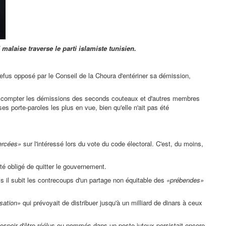
laise traverse le parti islamiste tunisien.
refus opposé par le Conseil de la Choura d'entériner sa démission,
ans compter les démissions des seconds couteaux et d'autres membres
es porte-paroles les plus en vue, bien qu'elle n'ait pas été
ercées»
sur l'intéressé lors du vote du code électoral. C'est, du moins,
été obligé de quitter le gouvernement.
is il subit les contrecoups d'un partage non équitable des
«prébendes»
isation»
qui prévoyait de distribuer jusqu'à un milliard de dinars à ceux
 l'espoir d'être réélus ou nommés dans un poste juteux persistait encore