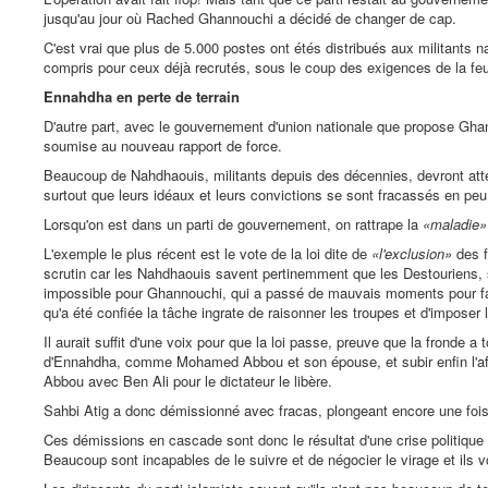
jusqu'au jour où Rached Ghannouchi a décidé de changer de cap.
C'est vrai que plus de 5.000 postes ont étés distribués aux militants n
compris pour ceux déjà recrutés, sous le coup des exigences de la feui
Ennahdha en perte de terrain
D'autre part, avec le gouvernement d'union nationale que propose Ghan
soumise au nouveau rapport de force.
Beaucoup de Nahdhaouis, militants depuis des décennies, devront atte
surtout que leurs idéaux et leurs convictions se sont fracassés en peu 
Lorsqu'on est dans un parti de gouvernement, on rattrape la
«maladie»
L'exemple le plus récent est le vote de la loi dite de
«l'exclusion»
des f
scrutin car les Nahdhaouis savent pertinemment que les Destouriens, s'i
impossible pour Ghannouchi, qui a passé de mauvais moments pour faire 
qu'a été confiée la tâche ingrate de raisonner les troupes et d'imposer la
Il aurait suffit d'une voix pour que la loi passe, preuve que la fronde
d'Ennahdha, comme Mohamed Abbou et son épouse, et subir enfin l'affro
Abbou avec Ben Ali pour le dictateur le libère.
Sahbi Atig a donc démissionné avec fracas, plongeant encore une foi
Ces démissions en cascade sont donc le résultat d'une crise politique
Beaucoup sont incapables de le suivre et de négocier le virage et ils von