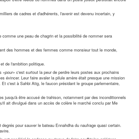
lliers de cadres et d'adhérents, l'avenir est devenu incertain, y
ire comme une peau de chagrin et la possibilité de nommer sera
s restent des hommes et des femmes comme monsieur tout le monde,
t de l'ambition politique.
es
«pour»
c'est surtout la peur de perdre leurs postes aux prochains
es évincer. Leur faire avaler la pilule amère était presque une mission
Et c'est à Sahbi Atig, le faucon présidant le groupe parlementaire,
ultes jusqu'à être accusé de trahison, notamment par des inconditionnels
u'il ait divulgué dans un accès de colère le marché conclu par Me
80 degrés pour sauver le bateau Ennahdha du naufrage quasi certain.
avire.