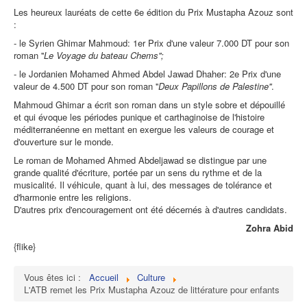
Les heureux lauréats de cette 6e édition du Prix Mustapha Azouz sont
:
- le Syrien Ghimar Mahmoud: 1er Prix d'une valeur 7.000 DT pour son
roman ''
Le Voyage du bateau Chems'';
- le Jordanien Mohamed Ahmed Abdel Jawad Dhaher: 2e Prix d'une
valeur de 4.500 DT pour son roman ''
Deux Papillons de Palestine''
.
Mahmoud Ghimar a écrit son roman dans un style sobre et dépouillé
et qui évoque les périodes punique et carthaginoise de l'histoire
méditerranéenne en mettant en exergue les valeurs de courage et
d'ouverture sur le monde.
Le roman de Mohamed Ahmed Abdeljawad se distingue par une
grande qualité d'écriture, portée par un sens du rythme et de la
musicalité. Il véhicule, quant à lui, des messages de tolérance et
d'harmonie entre les religions.
D'autres prix d'encouragement ont été décernés à d'autres candidats.
Zohra Abid
{flike}
Vous êtes ici :
Accueil
Culture
L'ATB remet les Prix Mustapha Azouz de littérature pour enfants