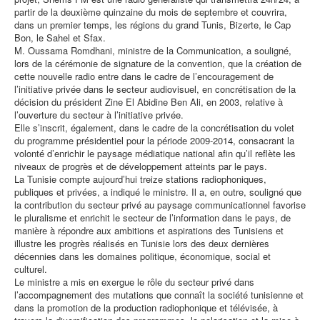
partir de la deuxième quinzaine du mois de septembre et couvrira,
dans un premier temps, les régions du grand Tunis, Bizerte, le Cap
Bon, le Sahel et Sfax.
M. Oussama Romdhani, ministre de la Communication, a souligné,
lors de la cérémonie de signature de la convention, que la création de
cette nouvelle radio entre dans le cadre de l’encouragement de
l’initiative privée dans le secteur audiovisuel, en concrétisation de la
décision du président Zine El Abidine Ben Ali, en 2003, relative à
l’ouverture du secteur à l’initiative privée.
Elle s’inscrit, également, dans le cadre de la concrétisation du volet
du programme présidentiel pour la période 2009-2014, consacrant la
volonté d’enrichir le paysage médiatique national afin qu’il reflète les
niveaux de progrès et de développement atteints par le pays.
La Tunisie compte aujourd’hui treize stations radiophoniques,
publiques et privées, a indiqué le ministre. Il a, en outre, souligné que
la contribution du secteur privé au paysage communicationnel favorise
le pluralisme et enrichit le secteur de l’information dans le pays, de
manière à répondre aux ambitions et aspirations des Tunisiens et
illustre les progrès réalisés en Tunisie lors des deux dernières
décennies dans les domaines politique, économique, social et
culturel.
Le ministre a mis en exergue le rôle du secteur privé dans
l’accompagnement des mutations que connaît la société tunisienne et
dans la promotion de la production radiophonique et télévisée, à