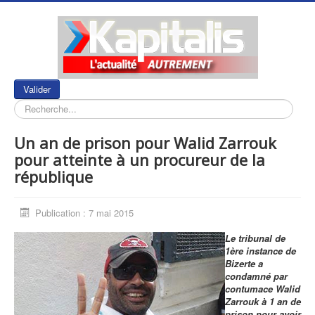
Rechercher
Valider
Un an de prison pour Walid Zarrouk
pour atteinte à un procureur de la
république
Publication : 7 mai 2015
Le tribunal de
1ère instance de
Bizerte a
condamné par
contumace Walid
Zarrouk à 1 an de
prison pour avoir